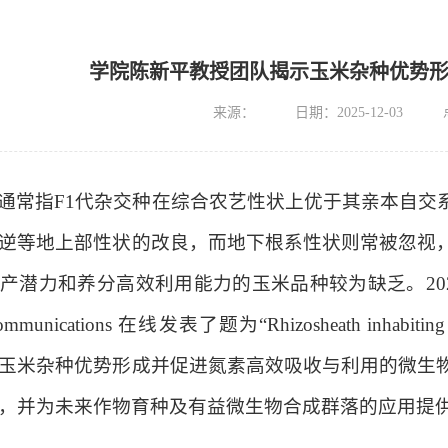
学院陈新平教授团队揭示玉米杂种优势
来源：
日期：2025-12-03
通常指
F1
代杂交种在综合农艺性状上优于其亲本自交
逆等地上部性状的改良，而地下根系性状则常被忽视
高产潜力和养分高效利用能力的玉米品种较为缺乏。
20
ommunications
在线发表了题为
“Rhizosheath inhabiting 
玉米杂种优势形成并促进氮素高效吸收与利用的微生
，并为未来作物育种及有益微生物合成群落的应用提