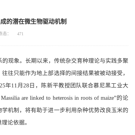
形成的潜在微生物驱动机制
点击：
471
系的现象。长期以来，传统杂交育种理论与实践多聚
，往往只能作为地上部选择的间接结果被被动接受，
25
年
11
月
28
日，
陈新平教授团队联合慕尼黑工业大
Massilia are linked to heterosis in roots of maize”
的论
物学机制，将有助于进一步利用杂种优势改良玉米的
供理论依据。