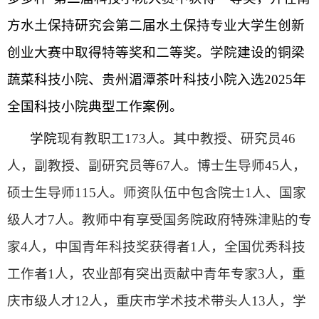
方水土保持研究会第二届水土保持专业大学生创新
创业大赛中取得特等奖和二等奖。学院建设的铜梁
蔬菜科技小院、贵州湄潭茶叶科技小院入选2025年
全国科技小院典型工作案例。
学院
现有教职工
173人。其中教授、研究员46
人
，
副教授、副研究员等
67人。博士
生
导师
45人，
硕士
生
导师
115人。
师资队伍中包含
院士
1人
、
国家
级人才
7人。教师中有享受国务院政府特殊津贴
的
专
家
4人，中国青年科技奖
获得者
1人，全国优秀科技
工作者1人，农业部有突出贡献中青年专家3人，重
庆市级人才12人，重庆市学术技术带头人13人，学