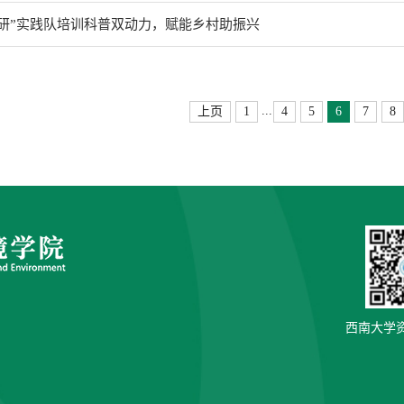
研”实践队培训科普双动力，赋能乡村助振兴
...
上页
1
4
5
6
7
8
西南大学