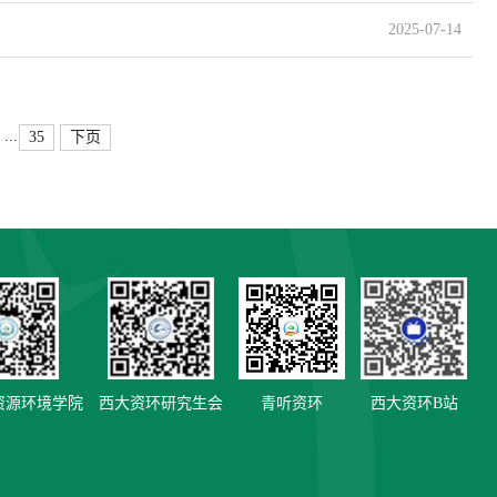
2025-07-14
...
35
下页
资源环境学院
西大资环研究生会
青听资环
西大资环B站