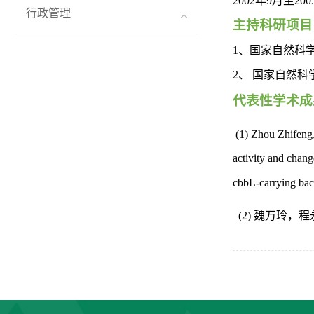
20
02
年
9
月至
20
0
行政管理
主持科研项目
1、国家自然科学
2、
国家自然科
代表性
学术成
(1) Zhou Zhifeng
activity and change
cbbL-carrying bac
(2) 魏万玲
，
程