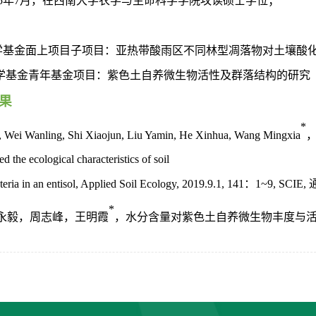
5
年
7
月
，在西南大学
农学与生命科学学院攻读硕士学位；
基金面上项目子项目：亚热带酸雨区不同林型凋落物对土壤酸化的缓冲
学基金青年基金项目：紫色土自养微生物活性及群落结构的研究
果
*
,
Wei Wanling
,
Shi Xiaojun
,
Liu Yamin
,
He Xinhua
,
Wang Mingxia
d the ecological characteristics of soil
teria in an entisol, Applied Soil Ecology, 2019.9.1, 141：1~9, SCIE,
*
永毅
，
周志峰
，
王明霞
，
水分含量对紫色土自养微生物丰度与