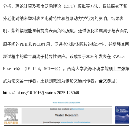
分析、理论计算及密度泛函理论
（DFT）
模拟等方法，系统探究了紫
外老化对纳米塑料表面电荷特性和凝聚动力学行为的影响。结果表
明，紫外辐照能显著提高表面负
E
强度，通过强化金属离子与表面氧
0
原子间的
PEIF
和
PICB
作用，促进老化胶体颗粒的稳定性，并增强其团
聚过程中的重金属离子特异性效应。该成果于
2026
年发表在
《
Water
Research
》（IF=12.4，SCI
一区）。
西南大学资源环境学院硕士
生张耀
武为论文
第一作者，唐颖副教授为该论文通讯作者
。
全文参见：
https://doi.org/10.1016/j.watres.2025.125046.