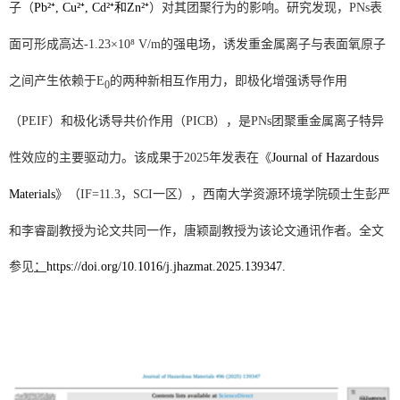
子
（
Pb²⁺, Cu²⁺, Cd²⁺和Zn²⁺
）
对其团聚行为的影响。研究发现，PNs表
面可形成高达-1.23×10⁸
V/m
的强电场，诱发重金属离子与表面氧原子
之间产生依赖于
E
的两种新相互作用力，即极化增强诱导作用
0
（PEIF）
和极化诱导共价作用
（PICB），
是
PNs
团聚重金属离子特异
性效应的主要驱动力。该成果于
2025
年发表在
《
Journal of Hazardous
Materials
》（IF=11.3，SCI
一区），西南大学资源环境学院硕士
生彭严
和李睿副教授为论文共同一作，唐颖副教授为该论文通讯作者
。全文
参见
：
https://doi.org/10.1016/j.jhazmat.2025.139347
.