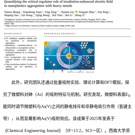
此外，研究团队还通过批量吸附实验、理论计算和DFT模拟，探
究了微塑料对砷
（As）
的吸附特征与机制。研究发现，微塑料表面
E
0
能同时调节微塑料与
As(V)
之间的静电排斥和非静电吸引作用（氢键主
导），从而显著影响
As(V)
吸附效应。该成果于2025年发表于
《
Chemical Engineering Journal
》（IF=13.2，SCI
一区）。西南大学资