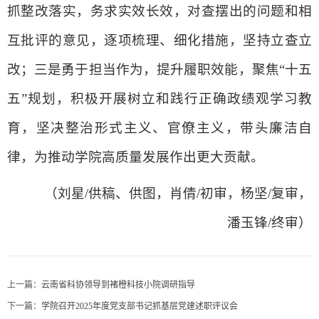
抓整改落实，务求实效长效，对查摆出的问题和相
互批评的意见，逐项梳理、细化措施，坚持立查立
改；三是勇于担当作为，提升履职效能，聚焦“十五
五”规划，积极开展树立和践行正确政绩观学习教
育，坚决整治形式主义、官僚主义，带头廉洁自
律，为推动学院高质量发展作出更大贡献。
（刘星
/
供稿、供图，肖倩/初审，杨坚/复审，
潘玉锋/终审）
上一篇：
云南省科协领导到褚橙科技小院调研指导
下一篇：
学院召开2025年度党支部书记抓基层党建述职评议会