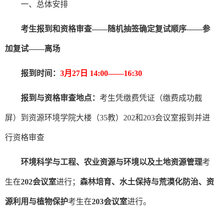
一、总体安排
考生报到和资格审查——随机抽签确定复试顺序——参
加复试——离场
报到时间：
3
月
27
日
14:00
——
16:30
报到与资格审查地点：
考生凭缴费凭证（缴费成功截
屏）到资源环境学院大楼（
35
教）
202
和
203
会议室报到并进
行资格审查
环境科学与工程、农业资源与环境以及土地资源管理
考
生在
202
会议室
进行；
森林培育、水土保持与荒漠化防治、资
源利用与植物保护
考生在
203
会议室
进行。